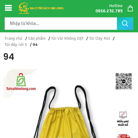
Hotline
0916.232.785
Trang chủ
/
Sản phẩm
/
Túi Vải Không Dệt
/
Túi Dây Rút
/
Túi dây rút 1
/ 94
94