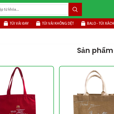
TÚI VẢI ĐAY
TÚI VẢI KHÔNG DỆT
BALO - TÚI XÁC
Sản phẩm