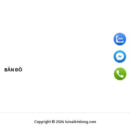
những ưu điểm riêng, phù hợp với từng nhu cầu và yêu
cầu thiết kế khác nhau:
In lụa
: Đây là phương pháp in truyền thống và được sử
dụng phổ biến nhất cho túi vải không dệt. Phương pháp
này phù hợp cho các đơn hàng số lượng nhỏ và thiết kế
đơn giản. Tuy chi phí thấp nhưng chất lượng in vẫn đảm
bảo, hình ảnh sắc nét.
In ép nhiệt
: Thường được áp dụng cho những mẫu thiết
kế phức tạp, đòi hỏi hình ảnh chi tiết và đa sắc màu.
BẢN ĐỒ
Phương pháp này giúp hình in có độ bền cao, không bị
phai mờ theo thời gian, tạo ra sản phẩm có chất lượng
hình ảnh sắc nét hơn.
Tùy thuộc vào yêu cầu thiết kế và số lượng đơn hàng,
Xưởng May Kim Long sẽ tư vấn cho bạn phương pháp in
phù hợp để đảm bảo sản phẩm túi vải không dệt đạt
được kết quả tốt nhất.
Copyright © 2024 tuivaikimlong.com