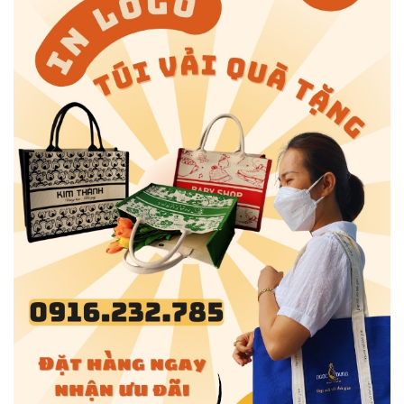
tím, túi vải không dệt có thể được thiết kế theo yêu cầu
riêng của từng khách hàng. Điều này không chỉ giúp tạo
sự ấn tượng về mặt thẩm mỹ mà còn làm nổi bật thương
hiệu hoặc thông điệp mà doanh nghiệp muốn truyền tải
qua sản phẩm.
Độ dày túi vải không dệt
Độ dày túi vải không dệt
Ứng dụng phổ biến
(GSM)
Túi đựng đồ nhẹ, tài liệu, quà tặng
50 GSM
nhỏ
Túi mua sắm, túi đựng đồ trung
70 GSM
bình
80 GSM
Túi hội nghị, túi quảng cáo