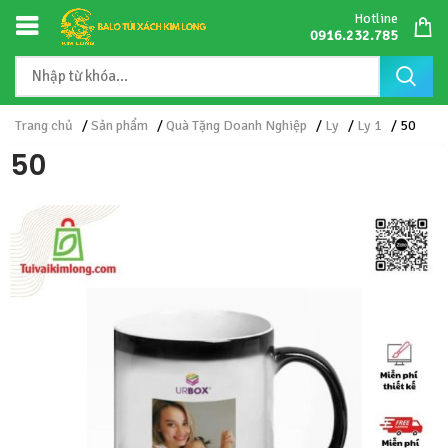
Hotline
0916.232.785
Trang chủ
/
Sản phẩm
/
Quà Tặng Doanh Nghiệp
/
Ly
/
Ly 1
/ 50
50