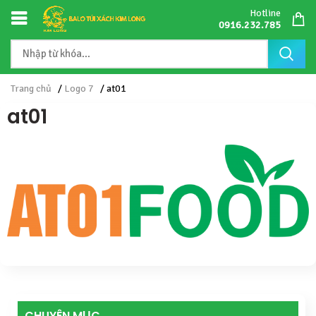
Hotline
0916.232.785
Trang chủ
/
Logo 7
/ at01
at01
CHUYÊN MỤC