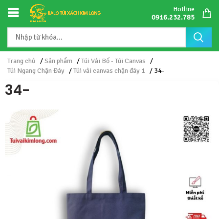
Hotline
0916.232.785
Trang chủ
/
Sản phẩm
/
Túi Vải Bố - Túi Canvas
/
Túi Ngang Chặn Đáy
/
Túi vải canvas chặn đáy 1
/ 34-
34-