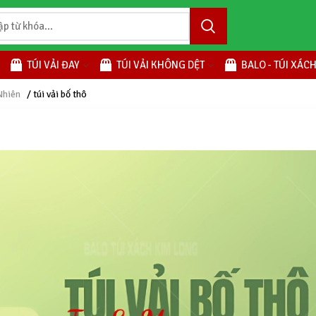
TÚI VẢI ĐAY
TÚI VẢI KHÔNG DỆT
BALO - TÚI XÁC
Nhiên
/ túi vải bố thô