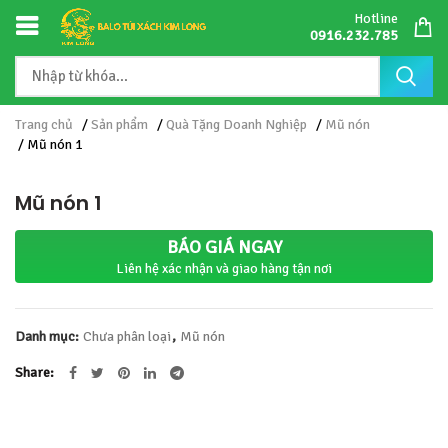
Hotline
0916.232.785
Trang chủ
/
Sản phẩm
/
Quà Tặng Doanh Nghiệp
/
Mũ nón
/ Mũ nón 1
Mũ nón 1
BÁO GIÁ NGAY
Liên hệ xác nhận và giao hàng tận nơi
Danh mục:
Chưa phân loại
,
Mũ nón
Share