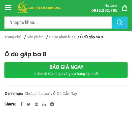
Hotline
0916.232.785
Trang chủ
/
Sản phẩm
/
Chưa phân loại
/ Ô dù gấp ba 8
Ô dù gấp ba 8
BÁO GIÁ NGAY
Liên hệ xác nhận và giao hàng tận nơi
Danh mục:
Chưa phân loại
,
Ô Dù Cầm Tay
Share